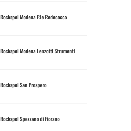
Rockspel Modena P.le Redecocca
Rockspel Modena Lenzotti Strumenti
Rockspel San Prospero
Rockspel Spezzano di Fiorano