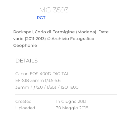
IMG 3593
RGT
Rockspel, Corlo di Formigine (Modena). Date
varie (2011-2013) © Archivio Fotografico
Geophonìe
DETAILS
Canon EOS 400D DIGITAL
EF-S18-55mm f/3.5-5.6
38mm
/
ƒ/5.0
/
1/60s
/
ISO 1600
Created
14 Giugno 2013
Uploaded
30 Maggio 2018