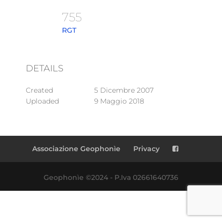
755
RGT
DETAILS
Created
5 Dicembre 2007
Uploaded
9 Maggio 2018
Associazione Geophonìe
Privacy
Geophonìe ©2024 - P.Iva 02661640736