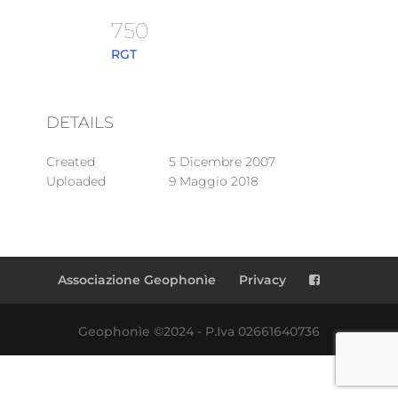
750
RGT
DETAILS
Created
5 Dicembre 2007
Uploaded
9 Maggio 2018
Associazione Geophonìe
Privacy
Geophonìe ©2024 - P.Iva 02661640736