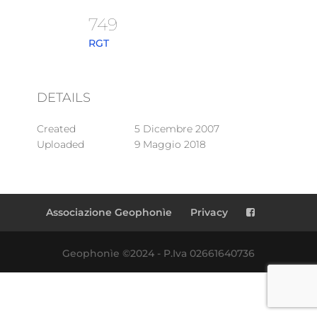
749
RGT
DETAILS
Created
5 Dicembre 2007
Uploaded
9 Maggio 2018
Associazione Geophonìe
Privacy
Geophonìe ©2024 - P.Iva 02661640736