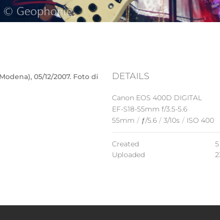
DETAILS
odena), 05/12/2007. Foto di
Canon EOS 400D DIGITAL
EF-S18-55mm f/3.5-5.6
55mm
/
ƒ/5.6
/
3/10s
/
ISO 400
Created
5
Uploaded
2