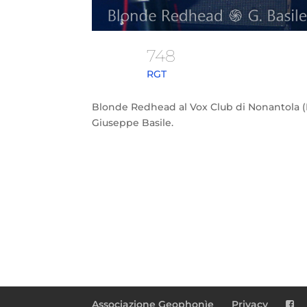
748
RGT
Blonde Redhead al Vox Club di Nonantola (M
Giuseppe Basile.
Associazione Geophonìe
Privacy