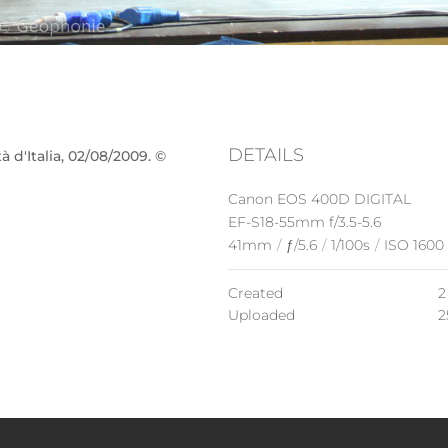
DETAILS
à d'Italia, 02/08/2009. ©
Canon EOS 400D DIGITAL
EF-S18-55mm f/3.5-5.6
41mm
/
ƒ/5.6
/
1/100s
/
ISO 1600
Created
2
Uploaded
2