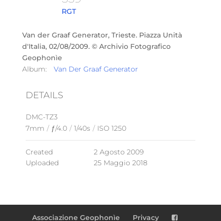
RGT
Van der Graaf Generator, Trieste. Piazza Unità
d'Italia, 02/08/2009. © Archivio Fotografico
Geophonìe
Album:
Van Der Graaf Generator
DETAILS
DMC-TZ3
7mm
/
ƒ/4.0
/
1/40s
/
ISO 1250
Created
2 Agosto 2009
Uploaded
25 Maggio 2018
Associazione Geophonìe
Privacy