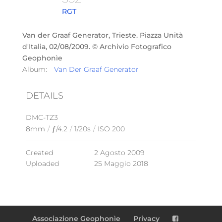
RGT
Van der Graaf Generator, Trieste. Piazza Unità
d'Italia, 02/08/2009. © Archivio Fotografico
Geophonìe
Album:
Van Der Graaf Generator
DETAILS
DMC-TZ3
8mm
/
ƒ/4.2
/
1/20s
/
ISO 200
Created
2 Agosto 2009
Uploaded
25 Maggio 2018
Associazione Geophonìe
Privacy