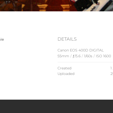
DETAILS
nìe
Canon EOS 400D DIGITAL
55mm
/
ƒ/5.6
/
1/60s
/
ISO 1600
Created
1
Uploaded
2