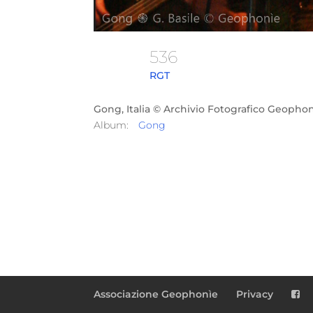
536
RGT
Gong, Italia © Archivio Fotografico Geopho
Album:
Gong
Associazione Geophonìe
Privacy