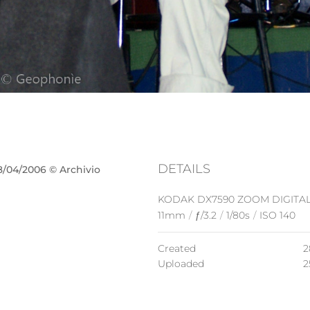
DETAILS
8/04/2006 © Archivio
KODAK DX7590 ZOOM DIGITA
11mm
/
ƒ/3.2
/
1/80s
/
ISO 140
Created
2
Uploaded
2