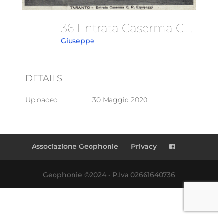
36 Entrata Caserma C.R.Equipaggi
Giuseppe
DETAILS
Uploaded
30 Maggio 2020
Associazione Geophonìe
Privacy
Geophonìe ©2024 - P.Iva 02661640736