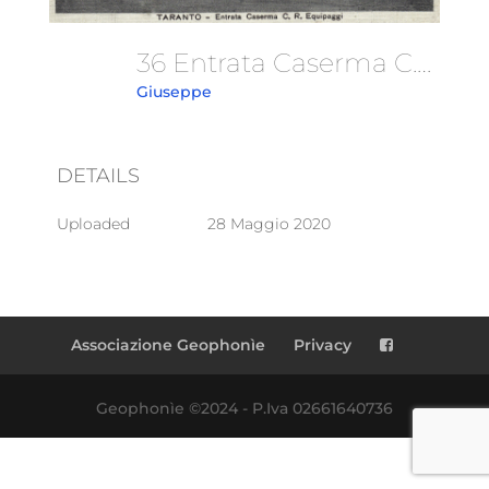
36 Entrata Caserma C.R.Equipaggi
Giuseppe
DETAILS
Uploaded
28 Maggio 2020
Associazione Geophonìe
Privacy
Geophonìe ©2024 - P.Iva 02661640736