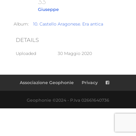
33
Giuseppe
Album:
10. Castello Aragonese. Era antica
DETAILS
Uploaded
30 Maggio 2020
Associazione Geophonìe
Privacy
Geophonìe ©2024 - P.Iva 02661640736