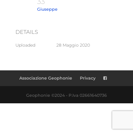
33
Giuseppe
DETAILS
Uploaded
28 Maggio 2020
Associazione Geophonìe
Privacy
Geophonìe ©2024 - P.Iva 02661640736