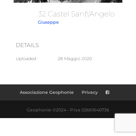
32 Castel Sant\'Angelo
Giuseppe
DETAILS
Uploaded
28 Maggio 2020
Associazione Geophonìe
Privacy
Geophonìe ©2024 - P.Iva 02661640736