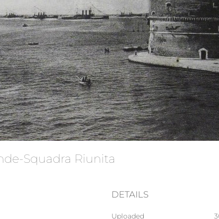
ande-Squadra Riunita
DETAILS
Uploaded
3