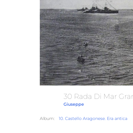
30 Rada Di Mar Gr
Giuseppe
Album:
10. Castello Aragonese. Era antica