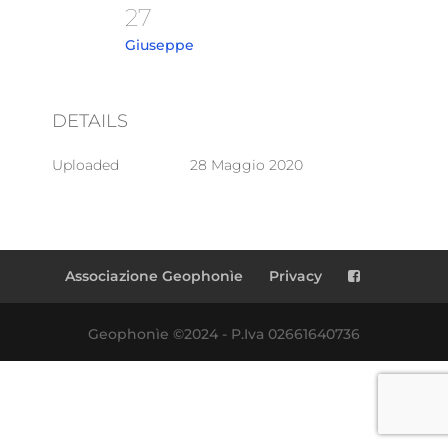
27
Giuseppe
DETAILS
Uploaded
28 Maggio 2020
Associazione Geophonìe
Privacy
Geophonìe ©2024 - P.Iva 02661640736