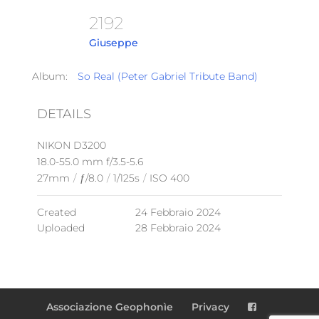
2192
Giuseppe
Album:
So Real (Peter Gabriel Tribute Band)
DETAILS
NIKON D3200
18.0-55.0 mm f/3.5-5.6
27mm
/
ƒ/8.0
/
1/125s
/
ISO 400
Created
24 Febbraio 2024
Uploaded
28 Febbraio 2024
Associazione Geophonìe
Privacy