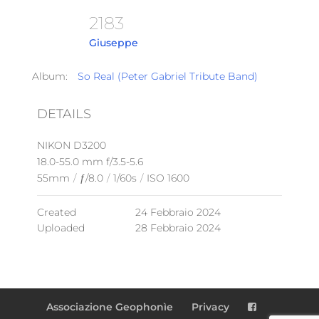
2183
Giuseppe
Album:
So Real (Peter Gabriel Tribute Band)
DETAILS
NIKON D3200
18.0-55.0 mm f/3.5-5.6
55mm
/
ƒ/8.0
/
1/60s
/
ISO 1600
Created
24 Febbraio 2024
Uploaded
28 Febbraio 2024
Associazione Geophonìe
Privacy