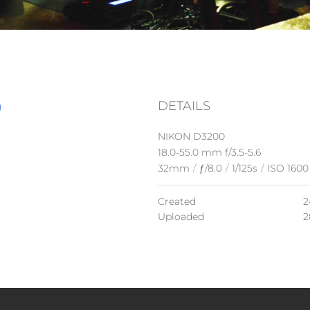
DETAILS
)
NIKON D3200
18.0-55.0 mm f/3.5-5.6
32mm
/
ƒ/8.0
/
1/125s
/
ISO 1600
Created
2
Uploaded
2