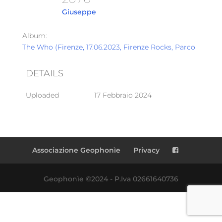
Giuseppe
Album:
The Who (Firenze, 17.06.2023, Firenze Rocks, Parco Cascin
DETAILS
Uploaded
17 Febbraio 2024
Associazione Geophonìe
Privacy
Geophonìe ©2024 - P.Iva 02661640736