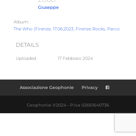
Giuseppe
Album:
The Who (Firenze, 17.06.2023, Firenze Rocks, Parco Cascin
DETAILS
Uploaded
17 Febbraio 2024
Associazione Geophonìe
Privacy
Geophonìe ©2024 - P.Iva 02661640736