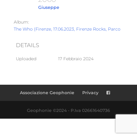
Giuseppe
Album:
The Who (Firenze, 17.06.2023, Firenze Rocks, Parco Cascin
DETAILS
Uploaded
17 Febbraio 2024
Associazione Geophonìe
Privacy
Geophonìe ©2024 - P.Iva 02661640736