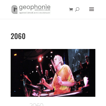
2060
2060