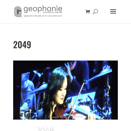
2049
2049