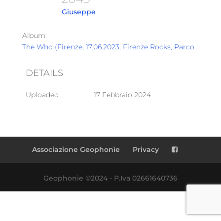
Giuseppe
Album:
The Who (Firenze, 17.06.2023, Firenze Rocks, Parco Cascin
DETAILS
Uploaded
17 Febbraio 2024
Associazione Geophonìe
Privacy
Geophonìe ©2024 - P.Iva 02661640736