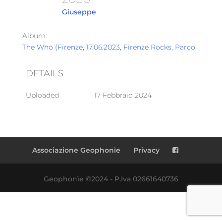
Giuseppe
Album:
The Who (Firenze, 17.06.2023, Firenze Rocks, Parco Cascin
DETAILS
Uploaded
17 Febbraio 2024
Associazione Geophonìe
Privacy
Geophonìe ©2024 - P.Iva 02661640736