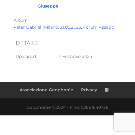
Giuseppe
Album:
Peter Gabriel (Milano, 21.05.2023, Forum Assago)
DETAILS
Uploaded
17 Febbraio 2024
Associazione Geophonìe
Privacy
Geophonìe ©2024 - P.Iva 02661640736