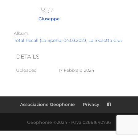
1957
Giuseppe
Album:
Total Recall (La Spezia, 04.03.2023, La Skaletta Club)
DETAILS
Uploaded
17 Febbraio 2024
Associazione Geophonìe
Privacy
Geophonìe ©2024 - P.Iva 02661640736