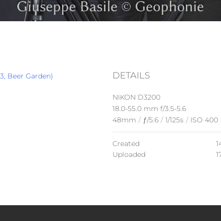
DETAILS
023, Beer Garden)
NIKON D3200
18.0-55.0 mm f/3.5-5.6
48mm
/
ƒ/5.6
/
1/125s
/
ISO 400
Created
1
Uploaded
1