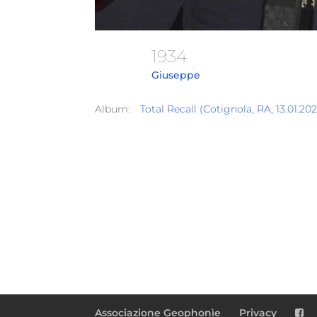
1934
Giuseppe
Album:
Total Recall (Cotignola, RA, 13.01.2
Associazione Geophonìe
Privacy