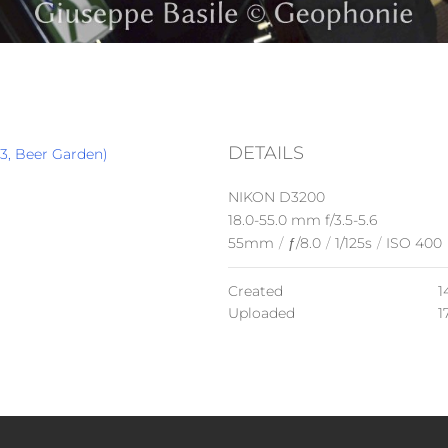
DETAILS
023, Beer Garden)
NIKON D3200
18.0-55.0 mm f/3.5-5.6
55mm
/
ƒ/8.0
/
1/125s
/
ISO 400
Created
1
Uploaded
1