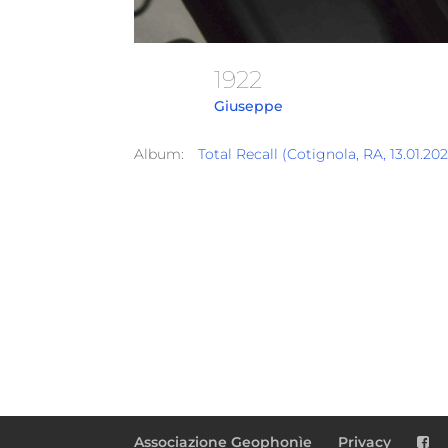
1922
Giuseppe
Album:
Total Recall (Cotignola, RA, 13.01.2
Associazione Geophonìe
Privacy