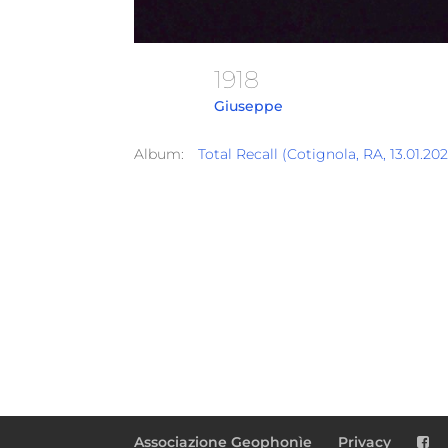
1918
Giuseppe
Album:
Total Recall (Cotignola, RA, 13.01.2
Associazione Geophonìe
Privacy