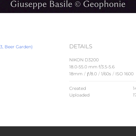
DETAILS
023, Beer Garden)
NIKON D3200
18.0-55.0 mm f/3.5-5.6
18mm
/
ƒ/8.0
/
1/60s
/
ISO 1600
Created
1
Uploaded
1