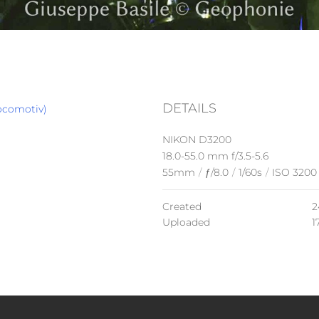
DETAILS
ocomotiv)
NIKON D3200
18.0-55.0 mm f/3.5-5.6
55mm
/
ƒ/8.0
/
1/60s
/
ISO 3200
Created
2
Uploaded
1