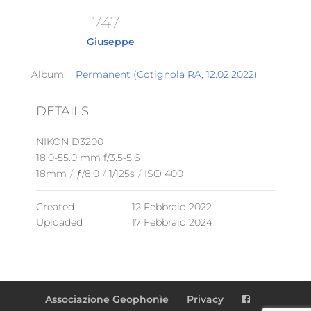
1747
Giuseppe
Album:
Permanent (Cotignola RA, 12.02.2022)
DETAILS
NIKON D3200
18.0-55.0 mm f/3.5-5.6
18mm
/
ƒ/8.0
/
1/125s
/
ISO 400
Created
12 Febbraio 2022
Uploaded
17 Febbraio 2024
Associazione Geophonìe
Privacy