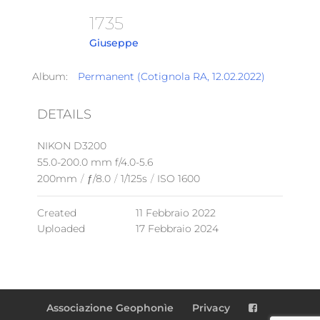
1735
Giuseppe
Album:
Permanent (Cotignola RA, 12.02.2022)
DETAILS
NIKON D3200
55.0-200.0 mm f/4.0-5.6
200mm
/
ƒ/8.0
/
1/125s
/
ISO 1600
Created
11 Febbraio 2022
Uploaded
17 Febbraio 2024
Associazione Geophonìe
Privacy