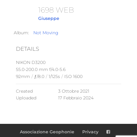
1698 WEB
Giuseppe
Album:
Not Moving
DETAILS
NIKON D3200
55.0-200.0 mm f/4.0-5.6
92mm
/
ƒ/8.0
/
1/125s
/
ISO 1600
Created
3 Ottobre 2021
Uploaded
17 Febbraio 2024
Associazione Geophonìe
Privacy