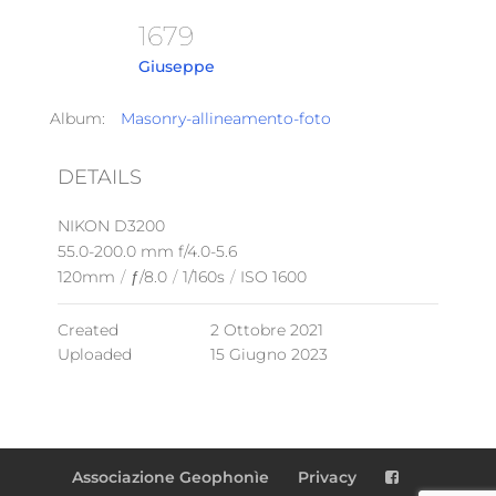
1679
Giuseppe
Album:
Masonry-allineamento-foto
DETAILS
NIKON D3200
55.0-200.0 mm f/4.0-5.6
120mm
/
ƒ/8.0
/
1/160s
/
ISO 1600
Created
2 Ottobre 2021
Uploaded
15 Giugno 2023
Associazione Geophonìe
Privacy