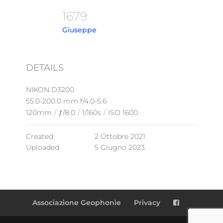
1679
Giuseppe
DETAILS
NIKON D3200
55.0-200.0 mm f/4.0-5.6
120mm
/
ƒ/8.0
/
1/160s
/
ISO 1600
Created
2 Ottobre 2021
Uploaded
5 Giugno 2023
Associazione Geophonìe
Privacy