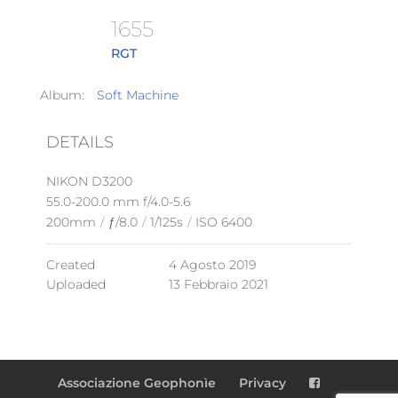
1655
RGT
Album:
Soft Machine
DETAILS
NIKON D3200
55.0-200.0 mm f/4.0-5.6
200mm
/
ƒ/8.0
/
1/125s
/
ISO 6400
Created
4 Agosto 2019
Uploaded
13 Febbraio 2021
Associazione Geophonìe
Privacy