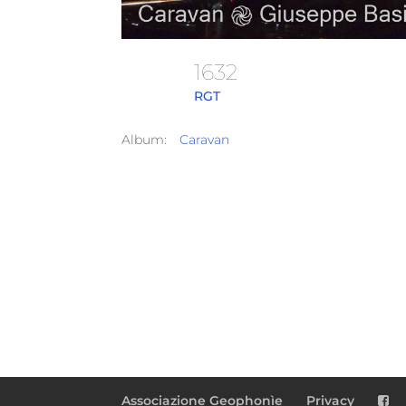
1632
RGT
Album:
Caravan
Associazione Geophonìe
Privacy