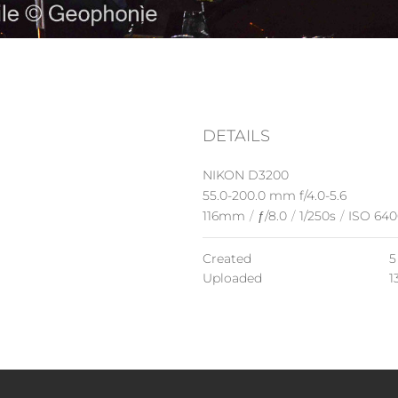
DETAILS
NIKON D3200
55.0-200.0 mm f/4.0-5.6
116mm
/
ƒ/8.0
/
1/250s
/
ISO 640
Created
5
Uploaded
1