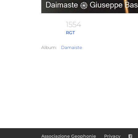
1554
RGT
Album:
Damaiste
Associazione Geophonìe
Privacy