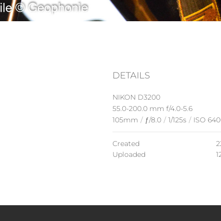
DETAILS
NIKON D3200
55.0-200.0 mm f/4.0-5.6
105mm
/
ƒ/8.0
/
1/125s
/
ISO 640
Created
2
Uploaded
1