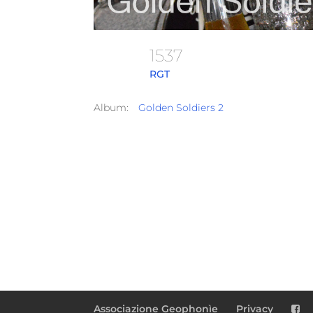
1537
RGT
Album:
Golden Soldiers 2
Associazione Geophonìe
Privacy