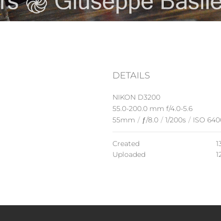
DETAILS
NIKON D3200
55.0-200.0 mm f/4.0-5.6
55mm
/
ƒ/8.0
/
1/200s
/
ISO 640
Created
1
Uploaded
1