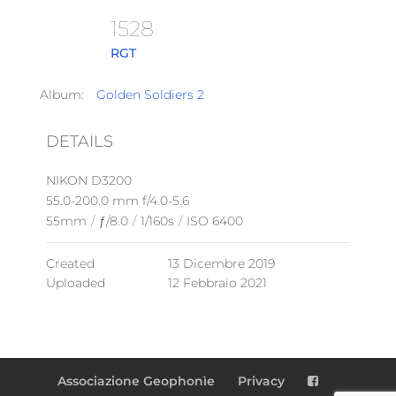
1528
RGT
Album:
Golden Soldiers 2
DETAILS
NIKON D3200
55.0-200.0 mm f/4.0-5.6
55mm
/
ƒ/8.0
/
1/160s
/
ISO 6400
Created
13 Dicembre 2019
Uploaded
12 Febbraio 2021
Associazione Geophonìe
Privacy