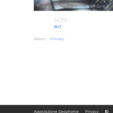
1439
RGT
Album:
Primary
Associazione Geophonìe
Privacy