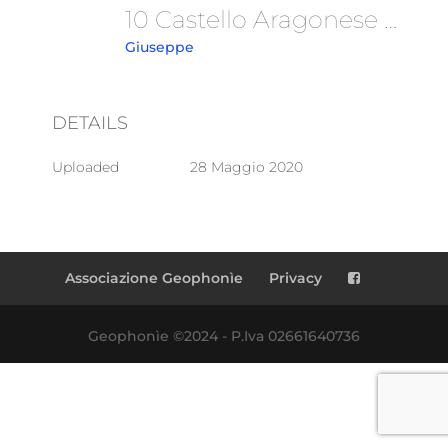
10 Castello Aragonese -1915
Giuseppe
DETAILS
Uploaded
28 Maggio 2020
Associazione Geophonìe
Privacy
Geophonìe ©2024 - P.Iva 02661640736