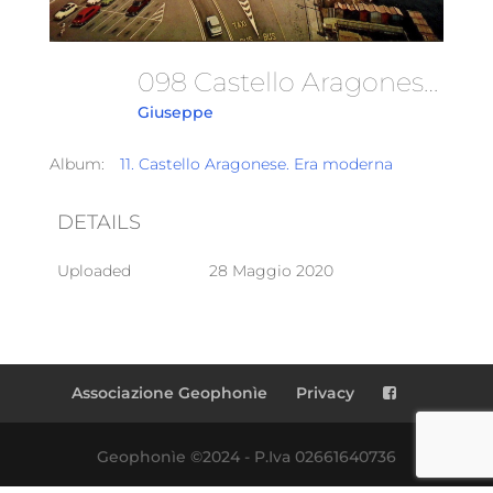
098 Castello Aragonese E Borgo
Giuseppe
Album:
11. Castello Aragonese. Era moderna
DETAILS
Uploaded
28 Maggio 2020
Associazione Geophonìe
Privacy
Geophonìe ©2024 - P.Iva 02661640736