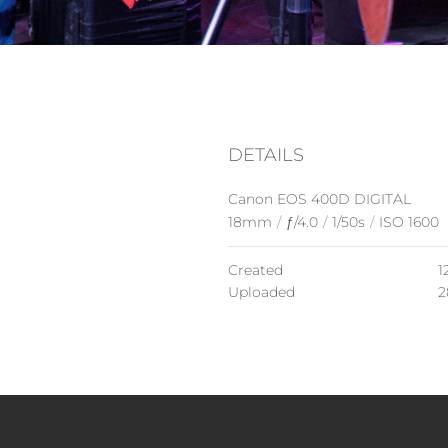
DETAILS
Canon EOS 400D DIGITAL
18mm
/
ƒ/4.0
/
1/50s
/
ISO 1600
Created
1
Uploaded
2