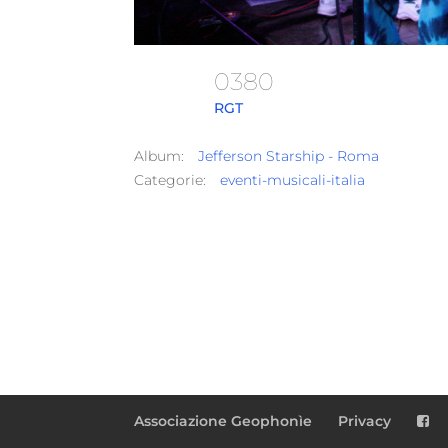
0380
RGT
Album:
Jefferson Starship - Roma
Categorie:
eventi-musicali-italia
Associazione Geophonìe
Privacy