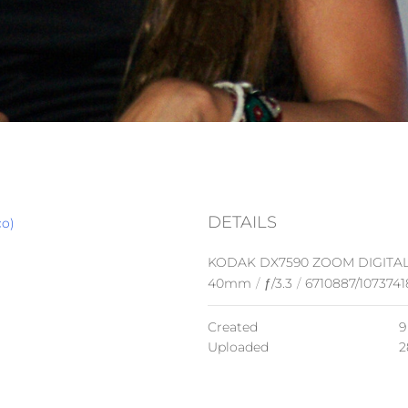
DETAILS
co)
KODAK DX7590 ZOOM DIGITA
40mm
/
ƒ/3.3
/
6710887/1073741
Created
9
Uploaded
2