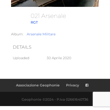
021 Arsenale
RGT
Album:
Arsenale Militare
DETAILS
Uploaded
30 Aprile 2020
Associazione Geophonìe
Privacy
Geophonìe ©2024 - P.Iva 02661640736