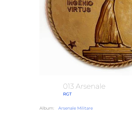
013 Arsenale
RGT
Album:
Arsenale Militare