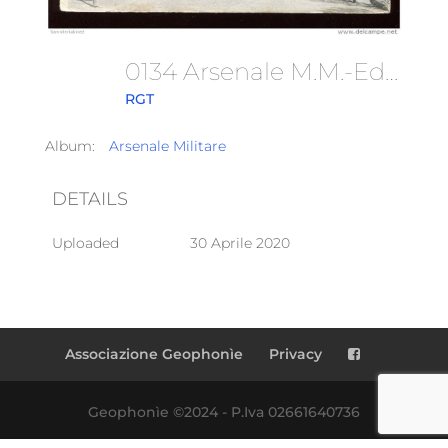
0134 Arsenale M.M.-Edificio D\'ingresso
RGT
Album:
Arsenale Militare
DETAILS
Uploaded
30 Aprile 2020
Associazione Geophonìe
Privacy
Geophonìe ©2024 - P.Iva 02661640736